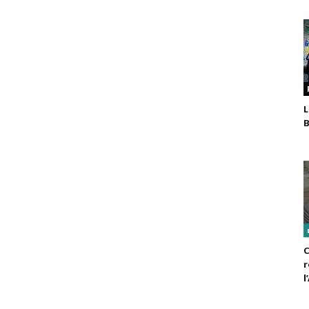
L
B
C
r
l