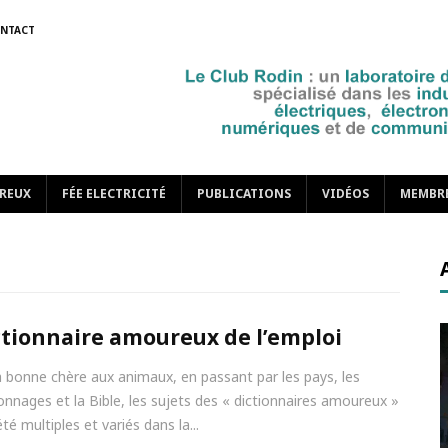
NTACT
REUX
FÉE ELECTRICITÉ
PUBLICATIONS
VIDÉOS
MEMBR
ctionnaire amoureux de l’emploi
a bonne chère aux animaux, en passant par les pays, les
onnages et la Bible, les sujets des « dictionnaires amoureux »
té multiples et variés dans la...