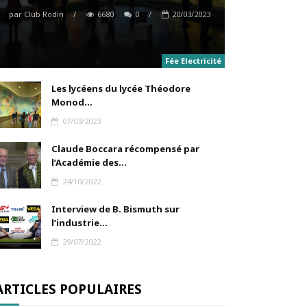
par
Club Rodin
/
6680
0
/
20/03/2023
Fée Electricité
Les lycéens du lycée Théodore
Monod...
07/03/2023
Claude Boccara récompensé par
l’Académie des...
24/10/2022
Interview de B. Bismuth sur
l’industrie...
29/07/2022
ARTICLES POPULAIRES