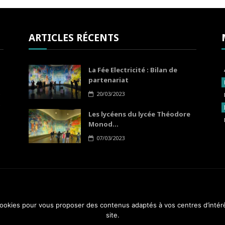
ARTICLES RÉCENTS
La Fée Electricité : Bilan de
partenariat
20/03/2023
Les lycéens du lycée Théodore
Monod...
07/03/2023
 cookies pour vous proposer des contenus adaptés à vos centres d’intér
A PROP
site.
4