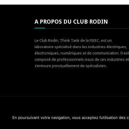
A PROPOS DU CLUB RODIN
Le Club Rodin, Think Tank de la FIEEC, est un
laboratoire spécialisé dans les industries électriques,
électroniques, numériques et de communication. Il est
composé de professionnels issus de ces industries et
s’entoure ponctuellement de spécialistes.
En poursuivant votre navigation, vous acceptez l’utilisation des
Club Rodin - FIEEC © 2014-2018. Tous droits réservés.
Design & Maintenance :
Web Réponses - 01 82 28 51 3