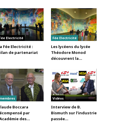
Fée Electricité
Fée Electricité
a Fée Electricité :
Les lycéens du lycée
ilan de partenariat
Théodore Monod
découvrent la...
membres
Vidéos
laude Boccara
Interview de B.
écompensé par
Bismuth sur l’industrie
’Académie des...
passée...