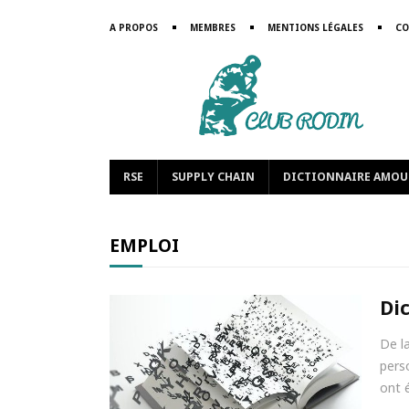
A PROPOS
MEMBRES
MENTIONS LÉGALES
CO
RSE
SUPPLY CHAIN
DICTIONNAIRE AMOU
EMPLOI
Di
De l
pers
ont é