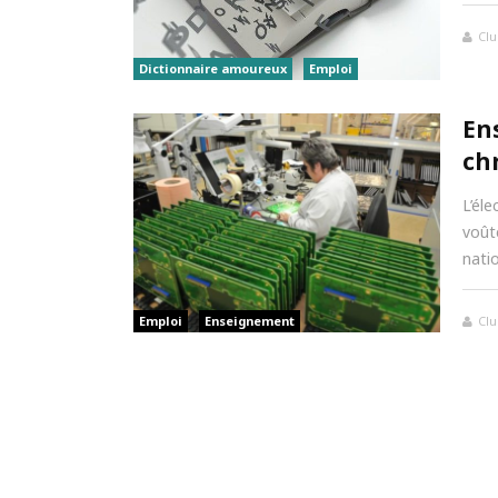
Clu
Dictionnaire amoureux
Emploi
En
ch
L’él
voût
natio
Emploi
Enseignement
Clu