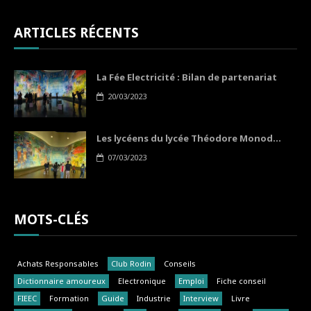
ARTICLES RÉCENTS
La Fée Electricité : Bilan de partenariat
20/03/2023
Les lycéens du lycée Théodore Monod...
07/03/2023
MOTS-CLÉS
Achats Responsables
Club Rodin
Conseils
Dictionnaire amoureux
Electronique
Emploi
Fiche conseil
FIEEC
Formation
Guide
Industrie
Interview
Livre