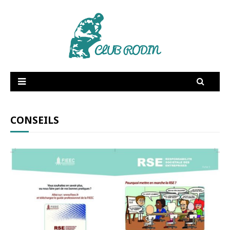
RSE
Supply Chain
Dictionnaire amoureux
Fée Electricité
CONSEILS
Publications
Vidéos
Membres