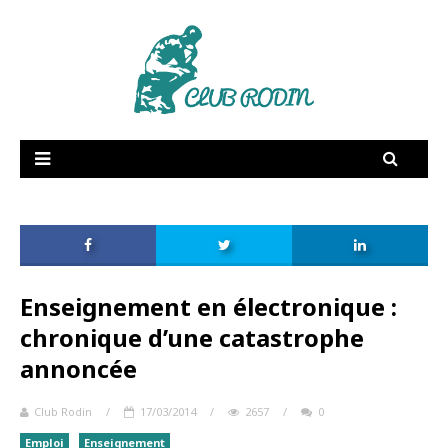
RSE
Supply Chain
Dictionnaire amoureux
Fée Electricité
Publications
Enseignement en électronique :
Vidéos
chronique d’une catastrophe
Membres
annoncée
Club Rodin
/
17/03/2014
/
2657
/
0
Emploi
Enseignement