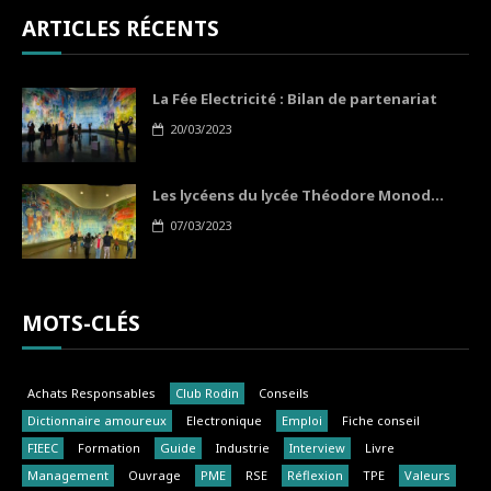
ARTICLES RÉCENTS
La Fée Electricité : Bilan de partenariat
20/03/2023
Les lycéens du lycée Théodore Monod...
07/03/2023
MOTS-CLÉS
Achats Responsables
Club Rodin
Conseils
Dictionnaire amoureux
Electronique
Emploi
Fiche conseil
FIEEC
Formation
Guide
Industrie
Interview
Livre
Management
Ouvrage
PME
RSE
Réflexion
TPE
Valeurs