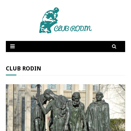
RSE
Supply Chain
Dictionnaire amoureux
Fée Electricité
CLUB RODIN
Publications
Vidéos
Membres