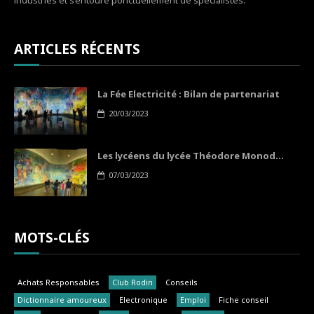
industries et s’entoure ponctuellement de spécialistes.
ARTICLES RÉCENTS
La Fée Electricité : Bilan de partenariat
20/03/2023
Les lycéens du lycée Théodore Monod...
07/03/2023
MOTS-CLÉS
Achats Responsables
Club Rodin
Conseils
Dictionnaire amoureux
Electronique
Emploi
Fiche conseil