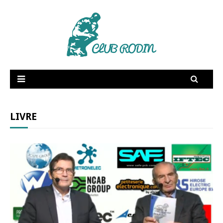
RSE
Supply Chain
Dictionnaire amoureux
Fée Electricité
LIVRE
Publications
Vidéos
Membres