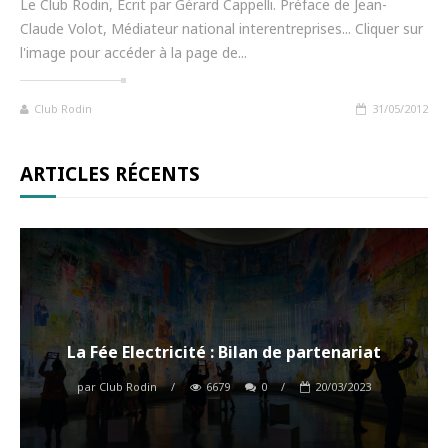
Le Club Rodin, Écrit par Gérard Cappelli. Préface de Jean-
Claude Volot, Médiateur national interentreprises... Cliquer sur
l'image pour accéder à la page de...
Club Rodin
31/05/2012
ARTICLES RÉCENTS
La Fée Electricité : Bilan de partenariat
par
Club Rodin
/
6679
0
/
20/03/2023