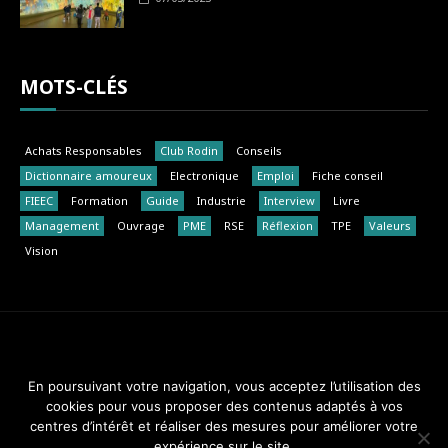
MOTS-CLÉS
Achats Responsables
Club Rodin
Conseils
Dictionnaire amoureux
Electronique
Emploi
Fiche conseil
FIEEC
Formation
Guide
Industrie
Interview
Livre
Management
Ouvrage
PME
RSE
Réflexion
TPE
Valeurs
Vision
Club Rodin - FIEEC © 2014-2018. Tous droits réservés.
En poursuivant votre navigation, vous acceptez l’utilisation des
Design & Maintenance :
Web Réponses - 01 82 28 51 34
cookies pour vous proposer des contenus adaptés à vos
centres d’intérêt et réaliser des mesures pour améliorer votre
expérience sur le site.