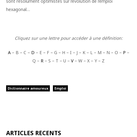
sont résolument optimistes sur l’évolution de l’emploi
hexagonal…
Cliquez sur une lettre pour accéder à une définition:
A
– B – C –
D
– E – F – G – H – I – J – K – L – M – N – O –
P
–
Q –
R
– S – T – U –
V
– W – X – Y – Z
Dictionnaire amoureux
Emploi
ARTICLES RÉCENTS