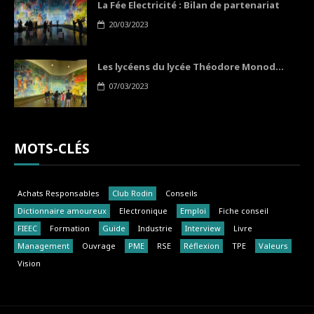
La Fée Electricité : Bilan de partenariat
20/03/2023
Les lycéens du lycée Théodore Monod...
07/03/2023
MOTS-CLÉS
Achats Responsables
Club Rodin
Conseils
Dictionnaire amoureux
Electronique
Emploi
Fiche conseil
FIEEC
Formation
Guide
Industrie
Interview
Livre
Management
Ouvrage
PME
RSE
Réflexion
TPE
Valeurs
Vision