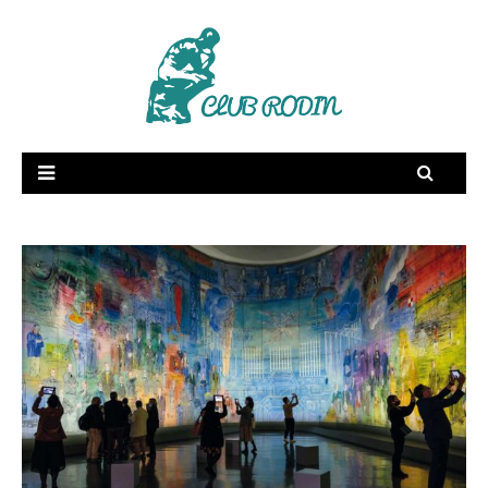
RSE
Supply Chain
Dictionnaire amoureux
Fée Electricité
Publications
Vidéos
Membres