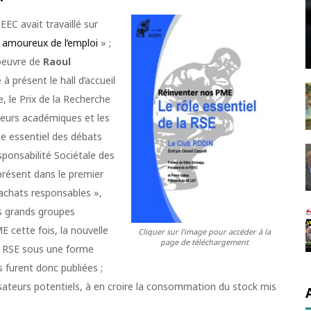
EEC avait travaillé sur
e amoureux de l’emploi
» ;
oeuvre de
Raoul
à présent le hall d’accueil
, le Prix de la Recherche
heurs académiques et les
me essentiel des débats
ponsabilité Sociétale des
présent dans le premier
« achats responsables »,
es grands groupes
ME cette fois, la nouvelle
Cliquer sur l’image pour accéder à la
page de téléchargement
a RSE sous une forme
s furent donc publiées ;
lisateurs potentiels, à en croire la consommation du stock mis