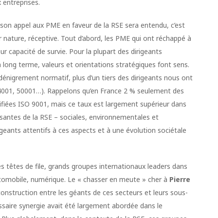
x entreprises.
 son appel aux PME en faveur de la RSE sera entendu, c’est
par nature, réceptive. Tout d’abord, les PME qui ont réchappé à
eur capacité de survie. Pour la plupart des dirigeants
à long terme, valeurs et orientations stratégiques font sens.
dénigrement normatif, plus d’un tiers des dirigeants nous ont
14001, 50001…). Rappelons qu’en France 2 % seulement des
tifiées ISO 9001, mais ce taux est largement supérieur dans
posantes de la RSE – sociales, environnementales et
igeants attentifs à ces aspects et à une évolution sociétale
ses têtes de file, grands groupes internationaux leaders dans
utomobile, numérique. Le « chasser en meute » cher à
Pierre
onstruction entre les géants de ces secteurs et leurs sous-
ssaire synergie avait été largement abordée dans le