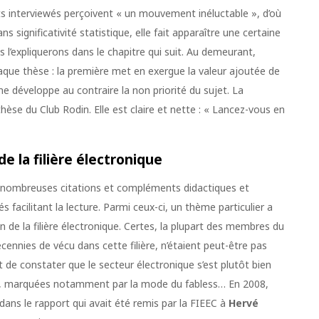
ts interviewés perçoivent « un mouvement inéluctable », d’où
ns significativité statistique, elle fait apparaître une certaine
 l’expliquerons dans le chapitre qui suit. Au demeurant,
aque thèse : la première met en exergue la valeur ajoutée de
ème développe au contraire la non priorité du sujet. La
thèse du Club Rodin. Elle est claire et nette : « Lancez-vous en
de la filière électronique
de nombreuses citations et compléments didactiques et
facilitant la lecture. Parmi ceux-ci, un thème particulier a
on de la filière électronique. Certes, la plupart des membres du
écennies de vécu dans cette filière, n’étaient peut-être pas
st de constater que le secteur électronique s’est plutôt bien
0, marquées notamment par la mode du fabless… En 2008,
e dans le rapport qui avait été remis par la FIEEC à
Hervé