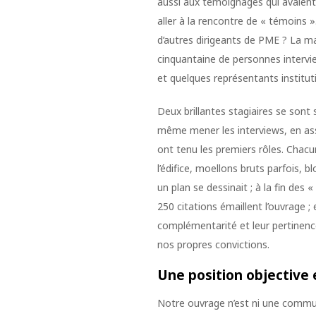
aussi aux témoignages qui avaient e
aller à la rencontre de « témoins 
d’autres dirigeants de PME ? La mati
cinquantaine de personnes interv
et quelques représentants institut
Deux brillantes stagiaires se sont
même mener les interviews, en ass
ont tenu les premiers rôles. Chac
l’édifice, moellons bruts parfois, b
un plan se dessinait ; à la fin des 
250 citations émaillent l’ouvrage ; 
complémentarité et leur pertinence,
nos propres convictions.
Une position objective
Notre ouvrage n’est ni une communi