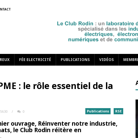
NTACT
REUX
FÉE ELECTRICITÉ
PUBLICATIONS
VIDÉOS
MEMBR
ME : le rôle essentiel de la
Publications
RSE
5630
/
0
ier ouvrage, Réinventer notre industrie,
hats, le Club Rodin réitère en
.