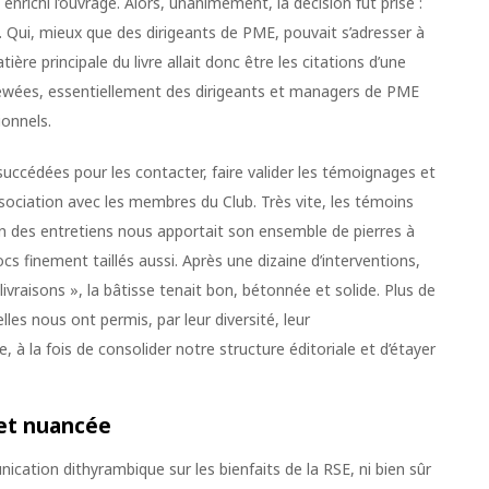
nrichi l’ouvrage. Alors, unanimement, la décision fut prise :
». Qui, mieux que des dirigeants de PME, pouvait s’adresser à
ère principale du livre allait donc être les citations d’une
iewées, essentiellement des dirigeants et managers de PME
ionnels.
 succédées pour les contacter, faire valider les témoignages et
ociation avec les membres du Club. Très vite, les témoins
un des entretiens nous apportait son ensemble de pierres à
locs finement taillés aussi. Après une dizaine d’interventions,
« livraisons », la bâtisse tenait bon, bétonnée et solide. Plus de
elles nous ont permis, par leur diversité, leur
 à la fois de consolider notre structure éditoriale et d’étayer
 et nuancée
cation dithyrambique sur les bienfaits de la RSE, ni bien sûr