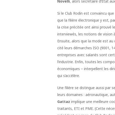
Novelli
, alors secrétaire d’Etat au
Si le Club Rodin est convaincu que
que la filière électronique y est, 
la crise précitée ont ainsi prouvé l
interviewés, les notions de vision 
Ensuite, alors que la mode est au 
cité leurs démarches ISO (9001, 
entreprises avec salariés sont cer
l’industrie. Enfin, toutes les com
économiques – interpellent les dir
qui s’accélère.
Une filière se distingue aussi par 
leurs domaines : aéronautique, a
Gattaz
implique une meilleure coc
traitants, ETI et PME. (Cette néce