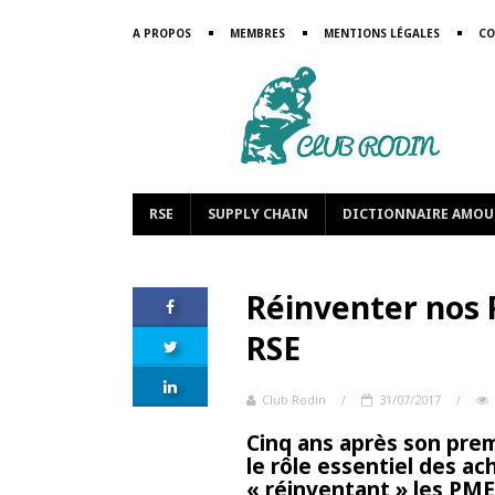
A PROPOS
MEMBRES
MENTIONS LÉGALES
CO
RSE
SUPPLY CHAIN
DICTIONNAIRE AMOU
Réinventer nos P
RSE
Club Rodin
/
31/07/2017
/
Cinq ans après son prem
le rôle essentiel des ac
« réinventant » les PME