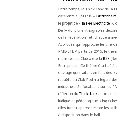
Entre temps, le Think Tank de la FI
différents sujets : le «
Dictionnair
le projet de «
la Fée Electricité
», 
Dufy
dont une lithographie décore 
de la Fédération ; et, chaque année
Appliquée qui rapproche les cherc
PME-ETI. A partir de 2015, le thè
mensuels du Club a été la
RSE
(Res
Entreprises). Ce thème était déjà 
ouvrage qui traitait, en fait, des 
requête du Club Rodin à l’égard d
industriels. Se focalisant sur les P
réflexion du
Think Tank
abordait l
ludique et pédagogique. Cinq fiche
elles furent appréciées par les uti
à disposition dans le hall…