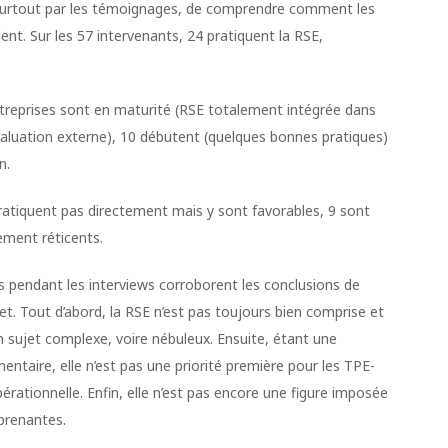
 surtout par les témoignages, de comprendre comment les
nt. Sur les 57 intervenants, 24 pratiquent la RSE,
treprises sont en maturité (RSE totalement intégrée dans
valuation externe), 10 débutent (quelques bonnes pratiques)
n.
pratiquent pas directement mais y sont favorables, 9 sont
rement réticents.
 pendant les interviews corroborent les conclusions de
et. Tout d’abord, la RSE n’est pas toujours bien comprise et
ujet complexe, voire nébuleux. Ensuite, étant une
ntaire, elle n’est pas une priorité première pour les TPE-
pérationnelle. Enfin, elle n’est pas encore une figure imposée
 prenantes.