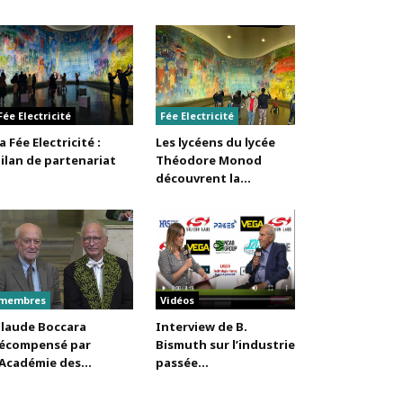
Fée Electricité
Fée Electricité
a Fée Electricité :
Les lycéens du lycée
ilan de partenariat
Théodore Monod
découvrent la...
membres
Vidéos
laude Boccara
Interview de B.
écompensé par
Bismuth sur l’industrie
’Académie des...
passée...