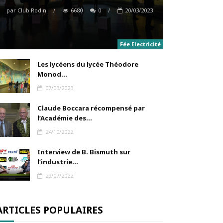
par
Club Rodin
/
6680
0
/
20/03/2023
Fée Electricité
Les lycéens du lycée Théodore
Monod...
07/03/2023
Claude Boccara récompensé par
l’Académie des...
24/10/2022
Interview de B. Bismuth sur
l’industrie...
29/07/2022
ARTICLES POPULAIRES