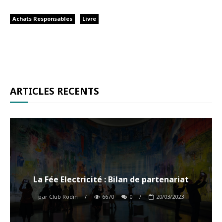
Achats Responsables
Livre
ARTICLES RÉCENTS
La Fée Electricité : Bilan de partenariat
par
Club Rodin
/
6670
0
/
20/03/2023