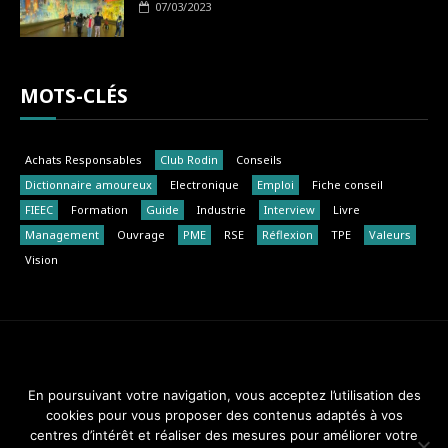
07/03/2023
MOTS-CLÉS
Achats Responsables
Club Rodin
Conseils
Dictionnaire amoureux
Electronique
Emploi
Fiche conseil
FIEEC
Formation
Guide
Industrie
Interview
Livre
Management
Ouvrage
PME
RSE
Réflexion
TPE
Valeurs
Vision
Club Rodin - FIEEC © 2014-2018. Tous droits réservés.
En poursuivant votre navigation, vous acceptez l’utilisation des
cookies pour vous proposer des contenus adaptés à vos
Design & Maintenance :
Web Réponses - 01 82 28 51 34
centres d’intérêt et réaliser des mesures pour améliorer votre