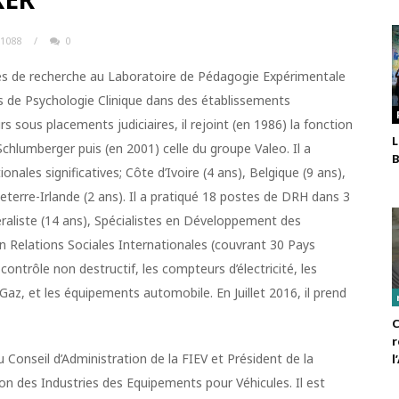
1088
/
0
 de recherche au Laboratoire de Pédagogie Expérimentale
es de Psychologie Clinique dans des établissements
s sous placements judiciaires, il rejoint (en 1986) la fonction
L
lumberger puis (en 2001) celle du groupe Valeo. Il a
B
nales significatives; Côte d’Ivoire (4 ans), Belgique (9 ans),
gleterre-Irlande (2 ans). Il a pratiqué 18 postes de DRH dans 3
éraliste (14 ans), Spécialistes en Développement des
n Relations Sociales Internationales (couvrant 30 Pays
contrôle non destructif, les compteurs d’électricité, les
Gaz, et les équipements automobile. En Juillet 2016, il prend
C
r
Conseil d’Administration de la FIEV et Président de la
l
on des Industries des Equipements pour Véhicules. Il est