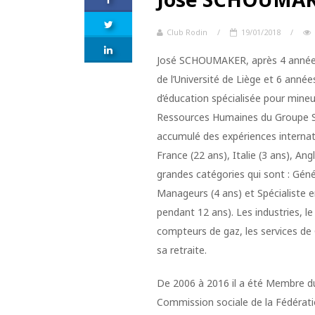
Club Rodin
/
19/01/2018
/
José SCHOUMAKER, après 4 années
de l’Université de Liège et 6 anné
d’éducation spécialisée pour mineur
Ressources Humaines du Groupe Sch
accumulé des expériences internatio
France (22 ans), Italie (3 ans), An
grandes catégories qui sont : Gén
Manageurs (4 ans) et Spécialiste e
pendant 12 ans). Les industries, le 
compteurs de gaz, les services de 
sa retraite.
De 2006 à 2016 il a été Membre du 
Commission sociale de la Fédérati