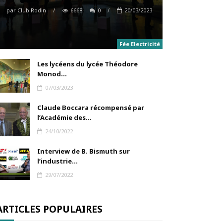
par
Club Rodin
/
6668
0
/
20/03/2023
Fée Electricité
Les lycéens du lycée Théodore
Monod...
07/03/2023
Claude Boccara récompensé par
l’Académie des...
24/10/2022
Interview de B. Bismuth sur
l’industrie...
29/07/2022
ARTICLES POPULAIRES