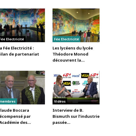
Fée Electricité
Fée Electricité
a Fée Electricité :
Les lycéens du lycée
ilan de partenariat
Théodore Monod
découvrent la...
membres
Vidéos
laude Boccara
Interview de B.
écompensé par
Bismuth sur l’industrie
’Académie des...
passée...