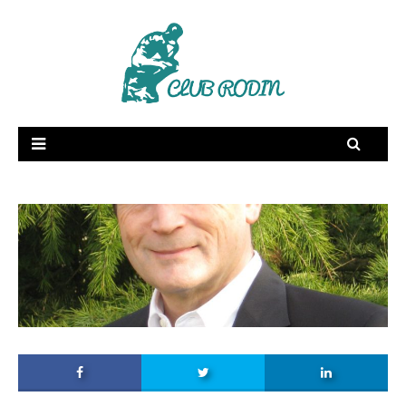
RSE
Supply Chain
Dictionnaire amoureux
Fée Electricité
Publications
Vidéos
Membres