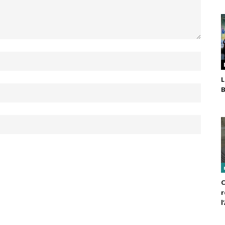
L
B
C
r
l