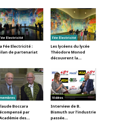
Fée Electricité
Fée Electricité
a Fée Electricité :
Les lycéens du lycée
ilan de partenariat
Théodore Monod
découvrent la...
membres
Vidéos
laude Boccara
Interview de B.
écompensé par
Bismuth sur l’industrie
’Académie des...
passée...