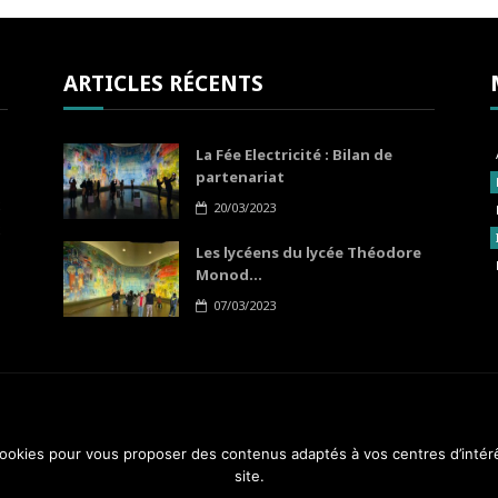
ARTICLES RÉCENTS
La Fée Electricité : Bilan de
partenariat
20/03/2023
Les lycéens du lycée Théodore
Monod...
07/03/2023
 cookies pour vous proposer des contenus adaptés à vos centres d’intér
A PROP
site.
4