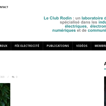
NTACT
REUX
FÉE ELECTRICITÉ
PUBLICATIONS
VIDÉOS
MEMBR
369
/
0