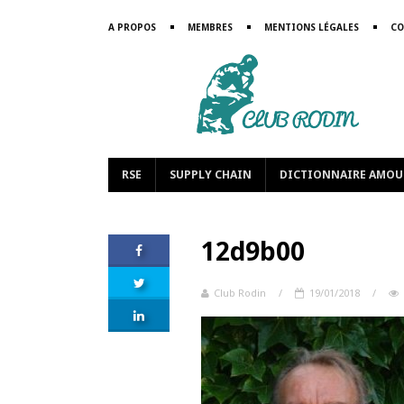
A PROPOS
MEMBRES
MENTIONS LÉGALES
CO
RSE
SUPPLY CHAIN
DICTIONNAIRE AMOU
12d9b00
Club Rodin
/
19/01/2018
/