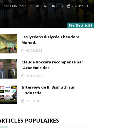
par
Club Rodin
/
6667
0
/
20/03/2023
Fée Electricité
Les lycéens du lycée Théodore
Monod...
07/03/2023
Claude Boccara récompensé par
l’Académie des...
24/10/2022
Interview de B. Bismuth sur
l’industrie...
29/07/2022
ARTICLES POPULAIRES