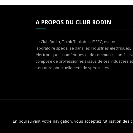
A PROPOS DU CLUB RODIN
Le Club Rodin, Think Tank de la FIEEC, est un
laboratoire spécialisé dans les industries électriques,
électroniques, numériques et de communication. Il est
composé de professionnels issus de ces industries et
s’entoure ponctuellement de spécialistes.
En poursuivant votre navigation, vous acceptez l’utilisation des
Club Rodin - FIEEC © 2014-2018. Tous droits réservés.
Design & Maintenance :
Web Réponses - 01 82 28 51 3