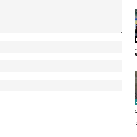
L
B
C
r
l