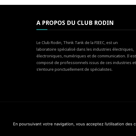
A PROPOS DU CLUB RODIN
Le Club Rodin, Think Tank de la FIEEC, est un
laboratoire spécialisé dans les industries électriques,
électroniques, numériques et de communication. Il est
composé de professionnels issus de ces industries et
s’entoure ponctuellement de spécialistes.
En poursuivant votre navigation, vous acceptez l’utilisation des
Club Rodin - FIEEC © 2014-2018. Tous droits réservés.
Design & Maintenance :
Web Réponses - 01 82 28 51 3