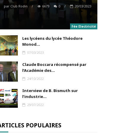
par
Club Rodin
/
6679
0
/
20/03/2023
Fée Electricité
Les lycéens du lycée Théodore
Monod...
07/03/2023
Claude Boccara récompensé par
l’Académie des...
24/10/2022
Interview de B. Bismuth sur
l’industrie...
29/07/2022
ARTICLES POPULAIRES