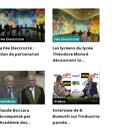
Fée Electricité
Fée Electricité
a Fée Electricité :
Les lycéens du lycée
ilan de partenariat
Théodore Monod
découvrent la...
membres
Vidéos
laude Boccara
Interview de B.
écompensé par
Bismuth sur l’industrie
’Académie des...
passée...