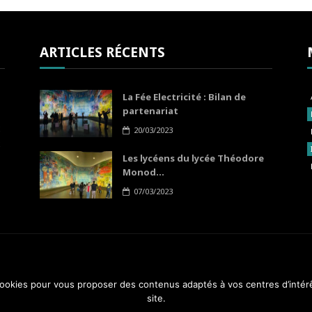
ARTICLES RÉCENTS
La Fée Electricité : Bilan de
partenariat
20/03/2023
Les lycéens du lycée Théodore
Monod...
07/03/2023
 cookies pour vous proposer des contenus adaptés à vos centres d’intér
A PROP
site.
4