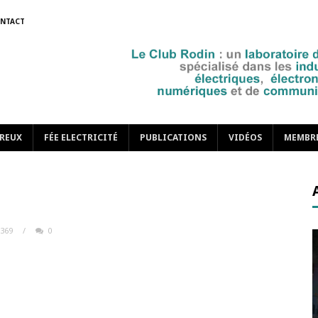
NTACT
REUX
FÉE ELECTRICITÉ
PUBLICATIONS
VIDÉOS
MEMBR
369
/
0