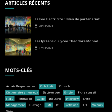
ARTICLES RÉCENTS
La Fée Electricité : Bilan de partenariat
20/03/2023
Les lycéens du lycée Théodore Monod...
07/03/2023
MOTS-CLÉS
Achats Responsables
Club Rodin
Conseils
Dictionnaire amoureux
Electronique
Emploi
Fiche conseil
FIEEC
Formation
Guide
Industrie
Interview
Livre
Management
Ouvrage
PME
RSE
Réflexion
TPE
Valeurs
Vision