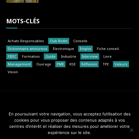
MOTS-CLÉS
Achats Responsables
Club Rodin
Conseils
Dictionnaire amoureux
Electronique
Emploi
Fiche conseil
FIEEC
Formation
Guide
Industrie
Interview
Livre
Management
Ouvrage
PME
RSE
Réflexion
TPE
Valeurs
Vision
Club Rodin - FIEEC © 2014-2018. Tous droits réservés.
En poursuivant votre navigation, vous acceptez l’utilisation des
cookies pour vous proposer des contenus adaptés à vos
Design & Maintenance :
Web Réponses - 01 82 28 51 34
centres d’intérêt et réaliser des mesures pour améliorer votre
expérience sur le site.
A PROPOS
MEMBRES
MENTIONS LÉGALES
CONTACT