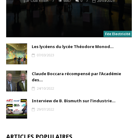
par
Club Rodin
/
6667
0
/
20/03/2023
Fée Electricité
Les lycéens du lycée Théodore Monod...
07/03/2023
Claude Boccara récompensé par l’Académie
des...
24/10/2022
Interview de B. Bismuth sur l’industrie...
29/07/2022
ARTICLES POPULAIRES