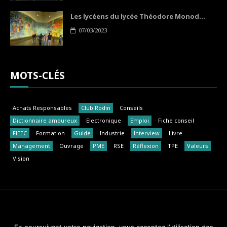
Les lycéens du lycée Théodore Monod...
07/03/2023
MOTS-CLÉS
Achats Responsables
Club Rodin
Conseils
Dictionnaire amoureux
Electronique
Emploi
Fiche conseil
FIEEC
Formation
Guide
Industrie
Interview
Livre
Management
Ouvrage
PME
RSE
Réflexion
TPE
Valeurs
Vision
Club Rodin - FIEEC © 2014-2018. Tous droits réservés.