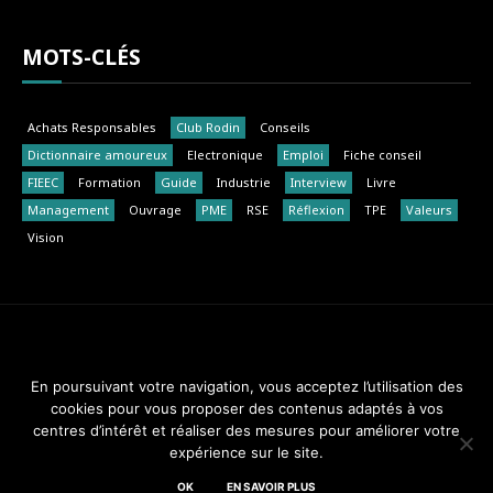
MOTS-CLÉS
Achats Responsables
Club Rodin
Conseils
Dictionnaire amoureux
Electronique
Emploi
Fiche conseil
FIEEC
Formation
Guide
Industrie
Interview
Livre
Management
Ouvrage
PME
RSE
Réflexion
TPE
Valeurs
Vision
Club Rodin - FIEEC © 2014-2018. Tous droits réservés.
En poursuivant votre navigation, vous acceptez l’utilisation des
cookies pour vous proposer des contenus adaptés à vos
Design & Maintenance :
Web Réponses - 01 82 28 51 34
centres d’intérêt et réaliser des mesures pour améliorer votre
expérience sur le site.
A PROPOS
MEMBRES
MENTIONS LÉGALES
CONTACT
OK
EN SAVOIR PLUS