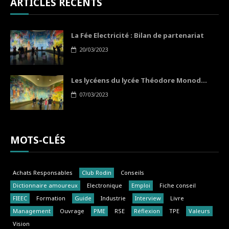
ARTICLES RÉCENTS
La Fée Electricité : Bilan de partenariat
20/03/2023
Les lycéens du lycée Théodore Monod...
07/03/2023
MOTS-CLÉS
Achats Responsables
Club Rodin
Conseils
Dictionnaire amoureux
Electronique
Emploi
Fiche conseil
FIEEC
Formation
Guide
Industrie
Interview
Livre
Management
Ouvrage
PME
RSE
Réflexion
TPE
Valeurs
Vision