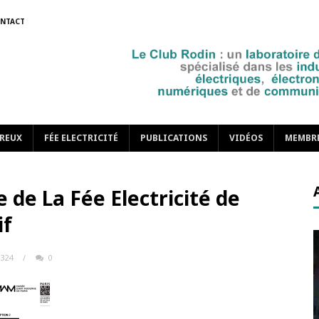
NTACT
REUX
FÉE ELECTRICITÉ
PUBLICATIONS
VIDÉOS
MEMBR
de La Fée Electricité de
if
324
/
0