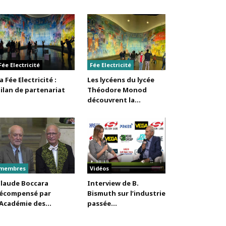
Fée Electricité
Fée Electricité
a Fée Electricité :
Les lycéens du lycée
ilan de partenariat
Théodore Monod
découvrent la...
membres
Vidéos
laude Boccara
Interview de B.
écompensé par
Bismuth sur l’industrie
’Académie des...
passée...