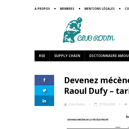
A PROPOS
MEMBRES
MENTIONS LÉGALES
CO
RSE
SUPPLY CHAIN
DICTIONNAIRE AMOU
Devenez mécène 
Raoul Dufy – tar
Club Rodin
/
27/05/2020
/