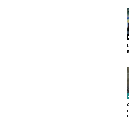
L
B
C
r
l