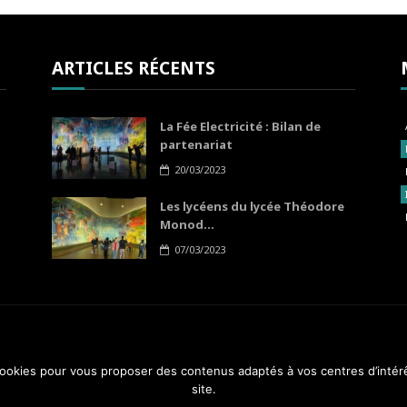
ARTICLES RÉCENTS
La Fée Electricité : Bilan de
partenariat
20/03/2023
Les lycéens du lycée Théodore
Monod...
07/03/2023
 cookies pour vous proposer des contenus adaptés à vos centres d’intér
A PROP
site.
4