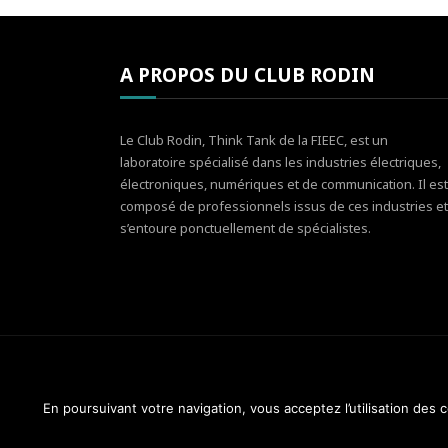
A PROPOS DU CLUB RODIN
Le Club Rodin, Think Tank de la FIEEC, est un
laboratoire spécialisé dans les industries électriques,
électroniques, numériques et de communication. Il est
composé de professionnels issus de ces industries et
s’entoure ponctuellement de spécialistes.
En poursuivant votre navigation, vous acceptez l’utilisation des
Club Rodin - FIEEC © 2014-2018. Tous droits réservés.
Design & Maintenance :
Web Réponses - 01 82 28 51 3