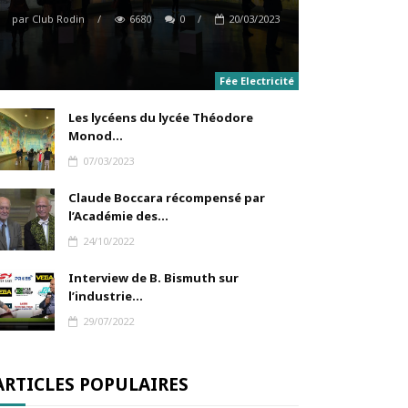
par
Club Rodin
/
6680
0
/
20/03/2023
Fée Electricité
Les lycéens du lycée Théodore
Monod...
07/03/2023
Claude Boccara récompensé par
l’Académie des...
24/10/2022
Interview de B. Bismuth sur
l’industrie...
29/07/2022
ARTICLES POPULAIRES