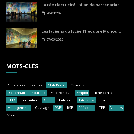
La Fée Electricité : Bilan de partenariat
20/03/2023
Les lycéens du lycée Théodore Monod...
07/03/2023
MOTS-CLÉS
Achats Responsables
Club Rodin
Conseils
Dictionnaire amoureux
Electronique
Emploi
Fiche conseil
FIEEC
Formation
Guide
Industrie
Interview
Livre
Management
Ouvrage
PME
RSE
Réflexion
TPE
Valeurs
Vision