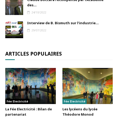
des...
24/10/2022
Interview de B. Bismuth sur l’industrie...
29/07/2022
ARTICLES POPULAIRES
Fée Electricité
Fée Electricité
La Fée Electricité : Bilan de
Les lycéens du lycée
partenariat
Théodore Monod