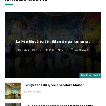
La Fée Electricité : Bilan de partenariat
par
Club Rodin
/
6680
0
/
20/03/2023
Fée Electricité
Les lycéens du lycée Théodore Monod...
07/03/2023
Claude Boccara récompensé par l’Académie