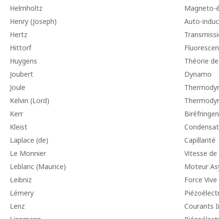
Helmholtz
Magneto-él
Henry (Joseph)
Auto-induc
Hertz
Transmissi
Hittorf
Fluoresce
Huygens
Théorie de
Joubert
Dynamo
Joule
Thermody
Kelvin (Lord)
Thermody
Kerr
Biréfringe
Kleist
Condensat
Laplace (de)
Capillarité
Le Monnier
Vitesse de l
Leblanc (Maurice)
Moteur As
Leibniz
Force Vive
Lémery
Piézoélectr
Lenz
Courants I