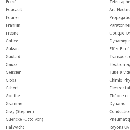
Ferrié
Télégraphe 
Foucault
Arc Electri
Fourier
Propagati
Franklin
Paratonne
Fresnel
Optique On
Galilée
Dynamiqu
Galvani
Effet Bimé
Gaulard
Transport 
Gauss
Électroma
Geissler
Tube à Vid
Gibbs
Chimie Phy
Gilbert
Électrosta
Goethe
Théorie de
Gramme
Dynamo
Gray (Stephen)
Conduction
Guericke (Otto von)
Pneumatiq
Hallwachs
Rayons Uv