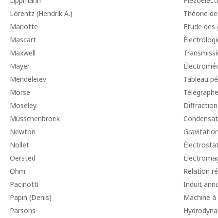
Lippmann
Piézoélectr
Lorentz (Hendrik A.)
Théorie de
Mariotte
Etude des 
Mascart
Électrologi
Maxwell
Transmissi
Mayer
Électromé
Mendeleïev
Tableau pé
Morse
Télégraphe
Moseley
Diffraction
Musschenbroek
Condensat
Newton
Gravitatio
Nollet
Électrosta
Oersted
Électroma
Ohm
Relation r
Pacinotti
Induit annu
Papin (Denis)
Machine à
Parsons
Hydrodyna