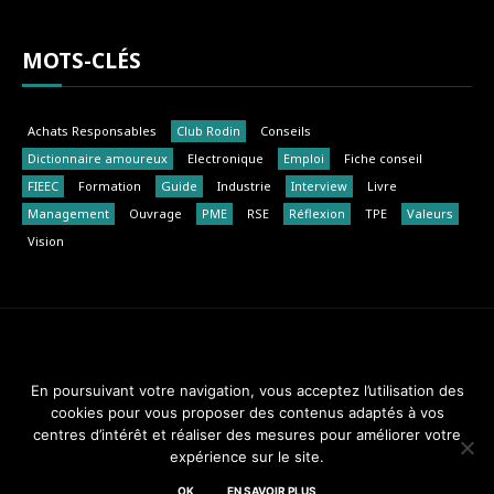
MOTS-CLÉS
Achats Responsables
Club Rodin
Conseils
Dictionnaire amoureux
Electronique
Emploi
Fiche conseil
FIEEC
Formation
Guide
Industrie
Interview
Livre
Management
Ouvrage
PME
RSE
Réflexion
TPE
Valeurs
Vision
Club Rodin - FIEEC © 2014-2018. Tous droits réservés.
En poursuivant votre navigation, vous acceptez l’utilisation des
cookies pour vous proposer des contenus adaptés à vos
Design & Maintenance :
Web Réponses - 01 82 28 51 34
centres d’intérêt et réaliser des mesures pour améliorer votre
expérience sur le site.
A PROPOS
MEMBRES
MENTIONS LÉGALES
CONTACT
OK
EN SAVOIR PLUS