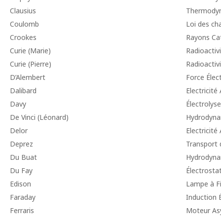
Clausius
Thermody
Coulomb
Loi des ch
Crookes
Rayons Ca
Curie (Marie)
Radioactiv
Curie (Pierre)
Radioactiv
D’Alembert
Force Éle
Dalibard
Electricit
Davy
Électrolyse
De Vinci (Léonard)
Hydrodyna
Delor
Electricit
Deprez
Transport 
Du Buat
Hydrodyna
Du Fay
Électrosta
Edison
Lampe à F
Faraday
Induction 
Ferraris
Moteur As