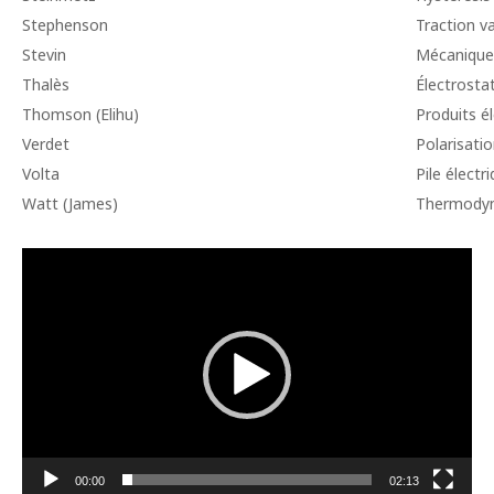
Stephenson
Traction v
Stevin
Mécanique 
Thalès
Électrosta
Thomson (Elihu)
Produits é
Verdet
Polarisati
Volta
Pile électr
Watt (James)
Thermody
Lecteur
vidéo
00:00
02:13