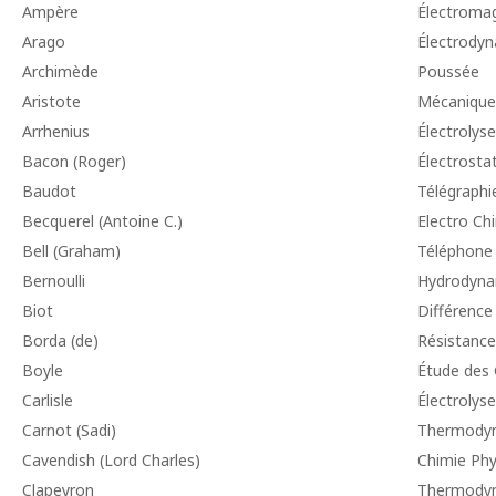
Ampère
Électroma
Arago
Électrody
Archimède
Poussée
Aristote
Mécanique
Arrhenius
Électrolyse
Bacon (Roger)
Électrosta
Baudot
Télégraphi
Becquerel (Antoine C.)
Electro Ch
Bell (Graham)
Téléphone
Bernoulli
Hydrodyna
Biot
Différence
Borda (de)
Résistance
Boyle
Étude des
Carlisle
Électrolyse
Carnot (Sadi)
Thermody
Cavendish (Lord Charles)
Chimie Phy
Clapeyron
Thermody