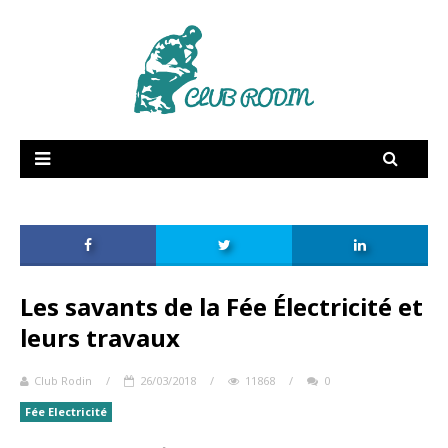
RSE
Supply Chain
Dictionnaire amoureux
Fée Electricité
Publications
Les savants de la Fée Électricité et
Vidéos
leurs travaux
Membres
Club Rodin
/
26/03/2018
/
11868
/
0
Fée Electricité