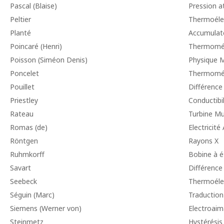
Pascal (Blaise)
Pression 
Peltier
Thermoélec
Planté
Accumulat
Poincaré (Henri)
Thermomé
Poisson (Siméon Denis)
Physique 
Poncelet
Thermomé
Pouillet
Différence
Priestley
Conductibil
Rateau
Turbine Mul
Romas (de)
Electricit
Röntgen
Rayons X
Ruhmkorff
Bobine à é
Savart
Différence
Seebeck
Thermoélec
Séguin (Marc)
Traduction
Siemens (Werner von)
Electroaim
Steinmetz
Hystérésis