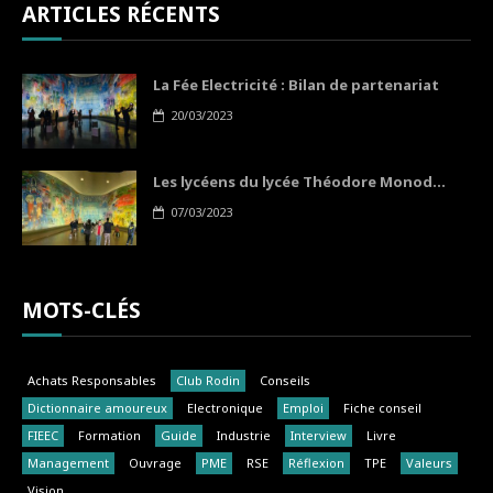
ARTICLES RÉCENTS
La Fée Electricité : Bilan de partenariat
20/03/2023
Les lycéens du lycée Théodore Monod...
07/03/2023
MOTS-CLÉS
Achats Responsables
Club Rodin
Conseils
Dictionnaire amoureux
Electronique
Emploi
Fiche conseil
FIEEC
Formation
Guide
Industrie
Interview
Livre
Management
Ouvrage
PME
RSE
Réflexion
TPE
Valeurs
Vision