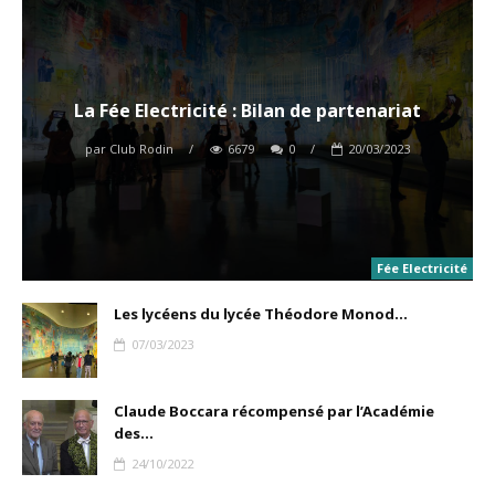
La Fée Electricité : Bilan de partenariat
par
Club Rodin
/
6679
0
/
20/03/2023
Fée Electricité
Les lycéens du lycée Théodore Monod...
07/03/2023
Claude Boccara récompensé par l’Académie
des...
24/10/2022