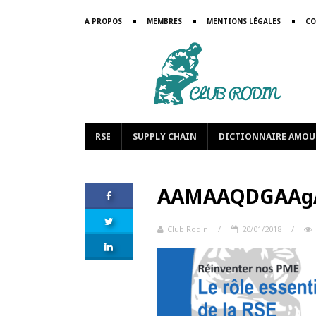
A PROPOS
MEMBRES
MENTIONS LÉGALES
CO
RSE
SUPPLY CHAIN
DICTIONNAIRE AMOU
AAMAAQDGAAg
Club Rodin
/
20/01/2018
/