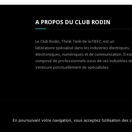
A PROPOS DU CLUB RODIN
Le Club Rodin, Think Tank de la FIEEC, est un
laboratoire spécialisé dans les industries électriques,
électroniques, numériques et de communication. Il est
composé de professionnels issus de ces industries et
s’entoure ponctuellement de spécialistes.
En poursuivant votre navigation, vous acceptez l’utilisation des
Club Rodin - FIEEC © 2014-2018. Tous droits réservés.
Design & Maintenance :
Web Réponses - 01 82 28 51 3