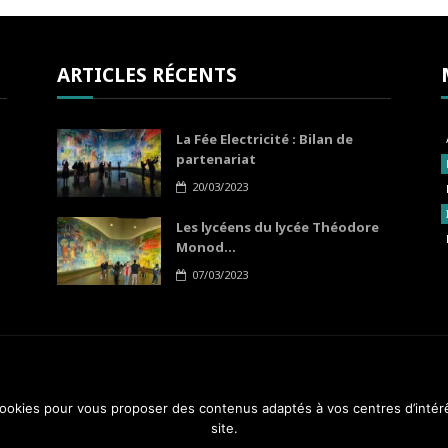
ARTICLES RÉCENTS
La Fée Electricité : Bilan de
partenariat
20/03/2023
Les lycéens du lycée Théodore
Monod...
07/03/2023
 cookies pour vous proposer des contenus adaptés à vos centres d’intér
A PROP
site.
4