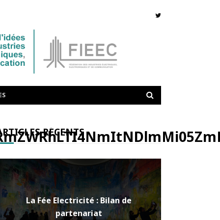
ES
ARTICLES RÉCENTS
mZWRhLTI4NmItNDlmMi05Zm
La Fée Electricité : Bilan de
partenariat