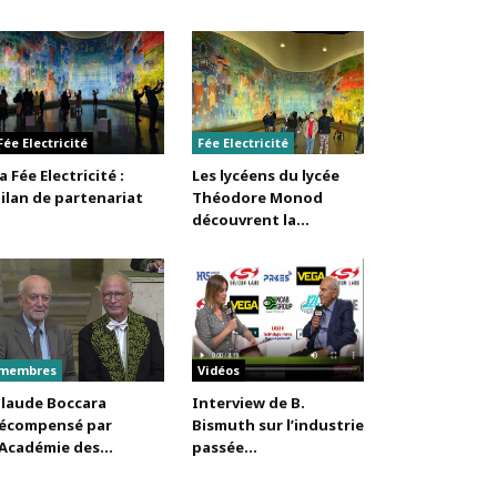
Fée Electricité
Fée Electricité
a Fée Electricité :
Les lycéens du lycée
ilan de partenariat
Théodore Monod
découvrent la...
membres
Vidéos
laude Boccara
Interview de B.
écompensé par
Bismuth sur l’industrie
’Académie des...
passée...