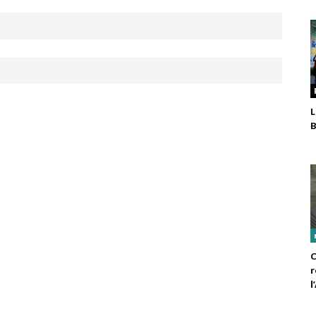
L
B
C
r
l