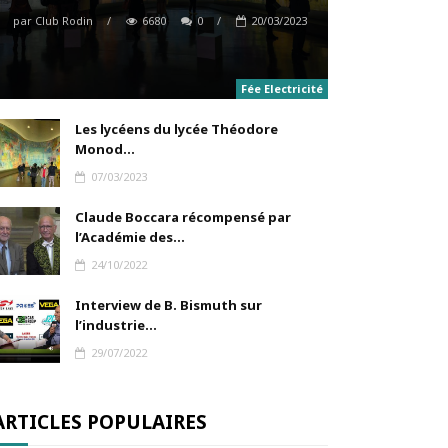
par
Club Rodin
/
6680
0
/
20/03/2023
Fée Electricité
Les lycéens du lycée Théodore
Monod...
07/03/2023
Claude Boccara récompensé par
l’Académie des...
24/10/2022
Interview de B. Bismuth sur
l’industrie...
29/07/2022
ARTICLES POPULAIRES