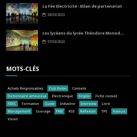
La Fée Electricité : Bilan de partenariat
20/03/2023
Les lycéens du lycée Théodore Monod...
07/03/2023
MOTS-CLÉS
Achats Responsables
Club Rodin
Conseils
Dictionnaire amoureux
Electronique
Emploi
Fiche conseil
FIEEC
Formation
Guide
Industrie
Interview
Livre
Management
Ouvrage
PME
RSE
Réflexion
TPE
Valeurs
Vision