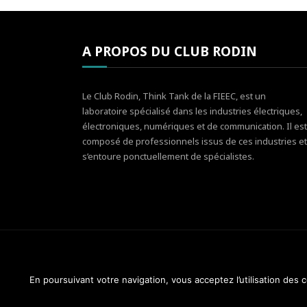
A PROPOS DU CLUB RODIN
Le Club Rodin, Think Tank de la FIEEC, est un
laboratoire spécialisé dans les industries électriques,
électroniques, numériques et de communication. Il est
composé de professionnels issus de ces industries et
s’entoure ponctuellement de spécialistes.
En poursuivant votre navigation, vous acceptez l’utilisation des
Club Rodin - FIEEC © 2014-2018. Tous droits réservés.
Design & Maintenance :
Web Réponses - 01 82 28 51 3