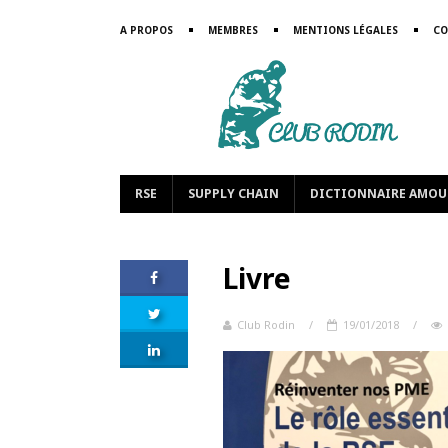
A PROPOS
MEMBRES
MENTIONS LÉGALES
CO
RSE
SUPPLY CHAIN
DICTIONNAIRE AMOU
Livre
Club Rodin
/
19/01/2018
/