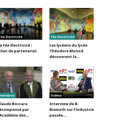
Fée Electricité
Fée Electricité
a Fée Electricité :
Les lycéens du lycée
ilan de partenariat
Théodore Monod
découvrent la...
membres
Vidéos
laude Boccara
Interview de B.
écompensé par
Bismuth sur l’industrie
’Académie des...
passée...