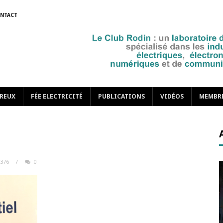
NTACT
REUX
FÉE ELECTRICITÉ
PUBLICATIONS
VIDÉOS
MEMBR
376
/
0