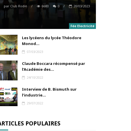
par
Club Rodin
/
6680
0
/
20/03/2023
Fée Electricité
Les lycéens du lycée Théodore
Monod...
07/03/2023
Claude Boccara récompensé par
l’Académie des...
24/10/2022
Interview de B. Bismuth sur
l’industrie...
29/07/2022
ARTICLES POPULAIRES