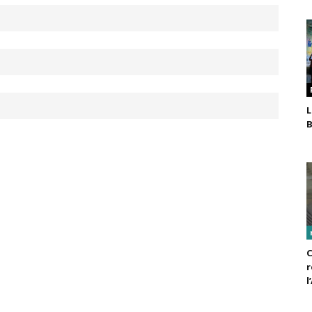
L
B
C
r
l