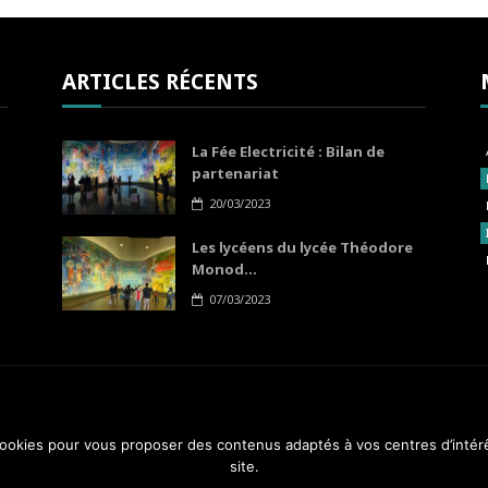
ARTICLES RÉCENTS
La Fée Electricité : Bilan de
partenariat
20/03/2023
Les lycéens du lycée Théodore
Monod...
07/03/2023
 cookies pour vous proposer des contenus adaptés à vos centres d’intér
A PROP
site.
4