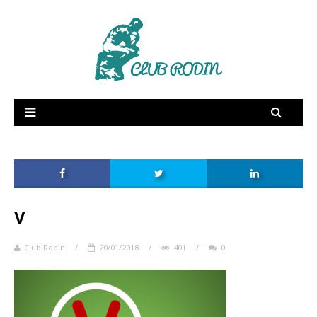
RSE
Supply Chain
Dictionnaire amoureux
Fée Electricité
Publications
V
Vidéos
Membres
Club Rodin
/
20/01/2018
/
401
/
0