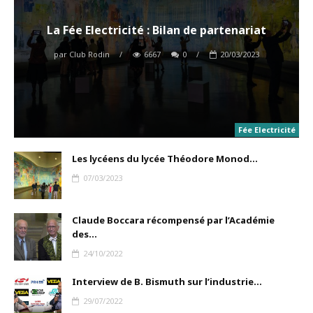
La Fée Electricité : Bilan de partenariat
par
Club Rodin
/
6667
0
/
20/03/2023
Fée Electricité
Les lycéens du lycée Théodore Monod...
07/03/2023
Claude Boccara récompensé par l’Académie
des...
24/10/2022
Interview de B. Bismuth sur l’industrie...
29/07/2022