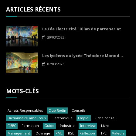
ARTICLES RÉCENTS
La Fée Electricité : Bilan de partenariat
20/03/2023
Les lycéens du lycée Théodore Monod...
07/03/2023
MOTS-CLÉS
Achats Responsables
Club Rodin
Conseils
Dictionnaire amoureux
Electronique
Emploi
Fiche conseil
FIEEC
Formation
Guide
Industrie
Interview
Livre
Management
Ouvrage
PME
RSE
Réflexion
TPE
Valeurs