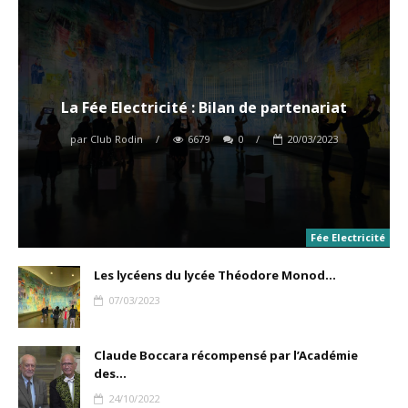
La Fée Electricité : Bilan de partenariat
par
Club Rodin
/
6679
0
/
20/03/2023
Fée Electricité
Les lycéens du lycée Théodore Monod...
07/03/2023
Claude Boccara récompensé par l’Académie
des...
24/10/2022