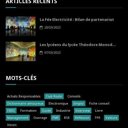
ARTICLES RÉCENTS
La Fée Electricité : Bilan de partenariat
20/03/2023
Les lycéens du lycée Théodore Monod...
07/03/2023
MOTS-CLÉS
Achats Responsables
Club Rodin
Conseils
Dictionnaire amoureux
Electronique
Emploi
Fiche conseil
FIEEC
Formation
Guide
Industrie
Interview
Livre
Management
Ouvrage
PME
RSE
Réflexion
TPE
Valeurs
Vision