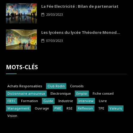
La Fée Electricité : Bilan de partenariat
20/03/2023
Les lycéens du lycée Théodore Monod...
07/03/2023
MOTS-CLÉS
Achats Responsables
Club Rodin
Conseils
Dictionnaire amoureux
Electronique
Emploi
Fiche conseil
FIEEC
Formation
Guide
Industrie
Interview
Livre
Management
Ouvrage
PME
RSE
Réflexion
TPE
Valeurs
Vision