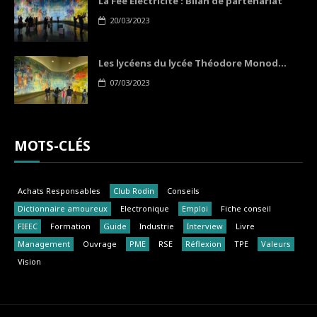
La Fée Electricité : Bilan de partenariat
20/03/2023
Les lycéens du lycée Théodore Monod...
07/03/2023
MOTS-CLÉS
Achats Responsables
Club Rodin
Conseils
Dictionnaire amoureux
Electronique
Emploi
Fiche conseil
FIEEC
Formation
Guide
Industrie
Interview
Livre
Management
Ouvrage
PME
RSE
Réflexion
TPE
Valeurs
Vision