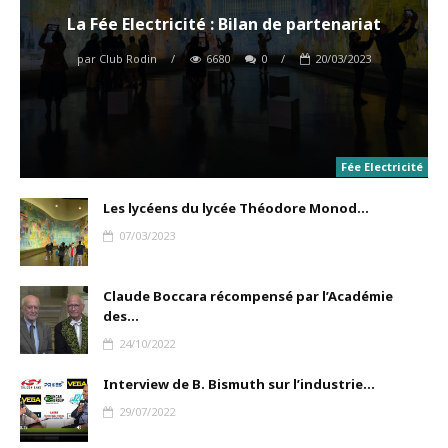
La Fée Electricité : Bilan de partenariat
par
Club Rodin
/
6680
0
/
20/03/2023
Fée Electricité
Les lycéens du lycée Théodore Monod...
07/03/2023
Claude Boccara récompensé par l’Académie
des...
24/10/2022
Interview de B. Bismuth sur l’industrie...
29/07/2022