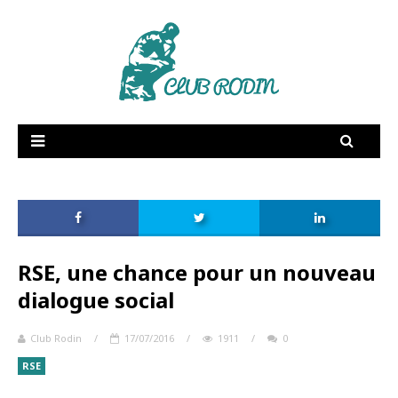
RSE
Supply Chain
Dictionnaire amoureux
Fée Electricité
Publications
RSE, une chance pour un nouveau
Vidéos
dialogue social
Membres
Club Rodin
/
17/07/2016
/
1911
/
0
RSE