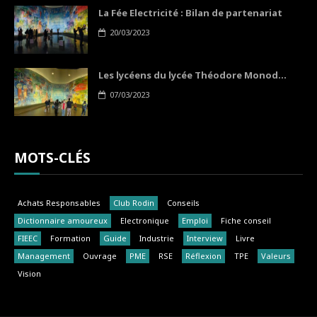
La Fée Electricité : Bilan de partenariat
20/03/2023
Les lycéens du lycée Théodore Monod...
07/03/2023
MOTS-CLÉS
Achats Responsables
Club Rodin
Conseils
Dictionnaire amoureux
Electronique
Emploi
Fiche conseil
FIEEC
Formation
Guide
Industrie
Interview
Livre
Management
Ouvrage
PME
RSE
Réflexion
TPE
Valeurs
Vision