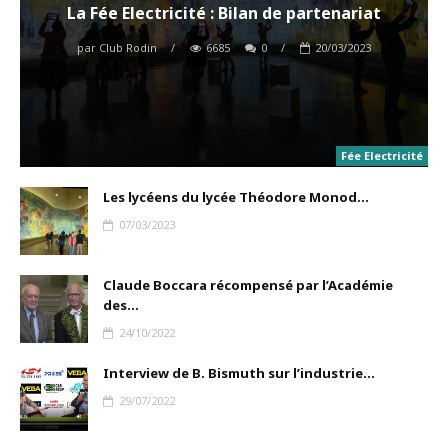
La Fée Electricité : Bilan de partenariat
par
Club Rodin
/
6685
0
/
20/03/2023
Fée Electricité
Les lycéens du lycée Théodore Monod...
07/03/2023
Claude Boccara récompensé par l’Académie
des...
24/10/2022
Interview de B. Bismuth sur l’industrie...
29/07/2022