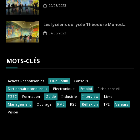
20/03/2023
Les lycéens du lycée Théodore Monod...
07/03/2023
MOTS-CLÉS
Achats Responsables
Club Rodin
Conseils
Dictionnaire amoureux
Electronique
Emploi
Fiche conseil
FIEEC
Formation
Guide
Industrie
Interview
Livre
Management
Ouvrage
PME
RSE
Réflexion
TPE
Valeurs
Vision